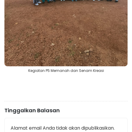
Kegiatan P5 Memanah dan Senam Kreasi
Tinggalkan Balasan
Alamat email Anda tidak akan dipublikasikan.