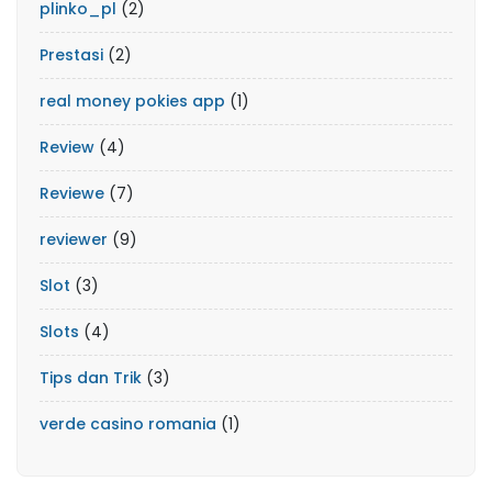
plinko_pl
(2)
Prestasi
(2)
real money pokies app
(1)
Review
(4)
Reviewe
(7)
reviewer
(9)
Slot
(3)
Slots
(4)
Tips dan Trik
(3)
verde casino romania
(1)