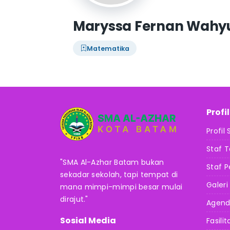
Maryssa Fernan Wahyu
Matematika
Profi
Profil
Staf 
"SMA Al-Azhar Batam bukan
Staf P
sekadar sekolah, tapi tempat di
Galeri
mana mimpi-mimpi besar mulai
dirajut."
Agen
Sosial Media
Fasilit