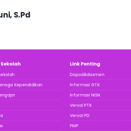
ni, S.Pd
l Sekolah
Link Penting
 Sekolah
Dapodikdasmen
Tenaga Kependidikan
Informasi GTK
engajar
Informasi NISN
Verval PTK
da
Verval PD
as
PMP