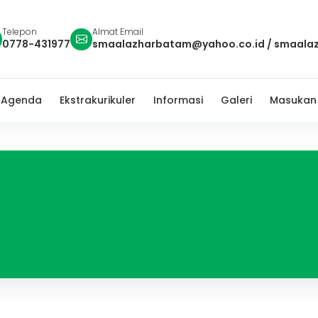
Telepon
Almat Email
0778-431977
smaalazharbatam@yahoo.co.id
/
smaala
Agenda
Ekstrakurikuler
Informasi
Galeri
Masukan