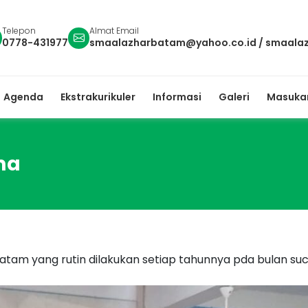
Telepon
Almat Email
0778-431977
smaalazharbatam@yahoo.co.id
/
smaala
Agenda
Ekstrakurikuler
Informasi
Galeri
Masukan
ma
atam yang rutin dilakukan setiap tahunnya pda bulan su