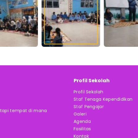
Profil Sekolah
Profil Sekolah
Staf Tenaga Kependidikan
Staf Pengajar
 tapi tempat di mana
Galeri
Agenda
Fasilitas
Kontak