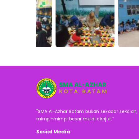
"SMA Al-Azhar Batam bukan sekadar sekolah,
mimpi-mimpi besar mulai dirajut."
Sosial Media