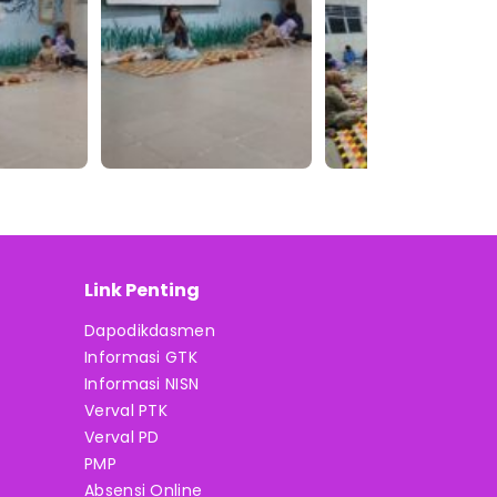
Link Penting
Dapodikdasmen
Informasi GTK
Informasi NISN
Verval PTK
Verval PD
PMP
Absensi Online